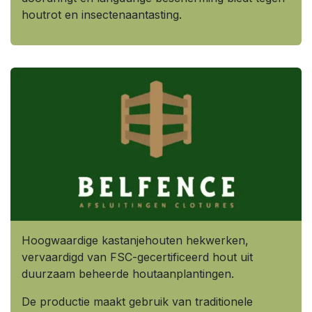
houtrot en insectenaantasting.
Hoogwaardige kastanjehouten hekwerken,
vervaardigd van FSC-gecertificeerd hout uit
duurzaam beheerde houtaanplantingen.
De productie maakt gebruik van traditionele