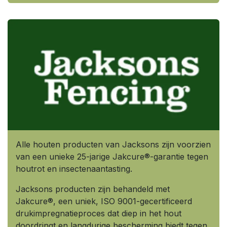
Alle houten producten van Jacksons zijn voorzien
van een unieke 25-jarige Jakcure®-garantie tegen
houtrot en insectenaantasting.
Jacksons producten zijn behandeld met
Jakcure®, een uniek, ISO 9001-gecertificeerd
drukimpregnatieproces dat diep in het hout
doordringt en langdurige bescherming biedt tegen