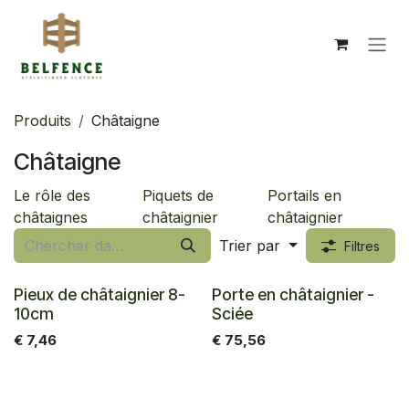
Se rendre au contenu
Produits
Châtaigne
Châtaigne
Le rôle des
Piquets de
Portails en
châtaignes
châtaignier
châtaignier
Trier par
Filtres
Pieux de châtaignier 8-
Porte en châtaignier -
10cm
Sciée
€
7,46
€
75,56