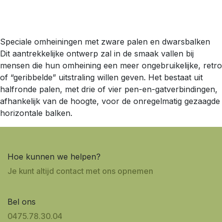
Speciale omheiningen met zware palen en dwarsbalken
Dit aantrekkelijke ontwerp zal in de smaak vallen bij
mensen die hun omheining een meer ongebruikelijke, retro
of “geribbelde” uitstraling willen geven. Het bestaat uit
halfronde palen, met drie of vier pen-en-gatverbindingen,
afhankelijk van de hoogte, voor de onregelmatig gezaagde
horizontale balken.
Hoe kunnen we helpen?
Je kunt altijd contact met ons opnemen
Bel ons
0475.7​8.30.04