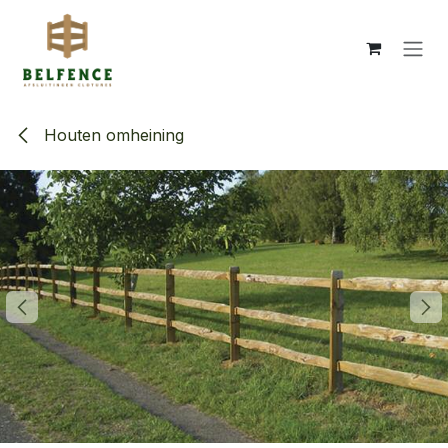
Overslaan naar inhoud
Houten omheining