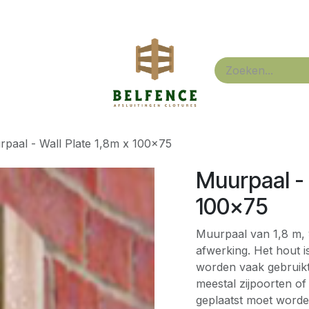
outen poorten & omheining
Over
paal - Wall Plate 1,8m x 100x75
Muurpaal - 
100x75
Muurpaal van 1,8 m,
afwerking. Het hout 
worden vaak gebruikt
meestal zijpoorten o
geplaatst moet worde