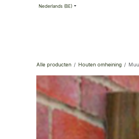
Overslaan naar inhoud
Nederlands (BE)
Kastanje
Afrasteringen Tornado
H
Alle producten
Houten omheining
Muur